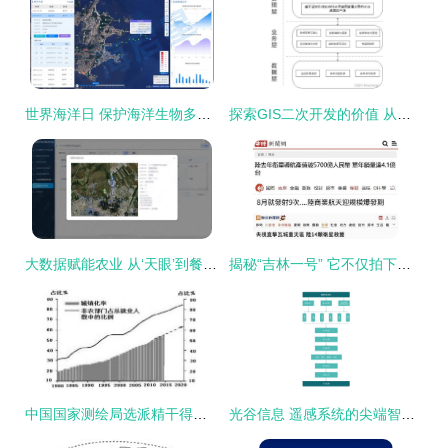
世界海洋日 保护海洋生物多样性，共筑美丽蓝海——海启星在行动
探索GIS二次开发的价值 从数据处理到系统功能扩展的创新空间
大数据赋能农业 从‘天眼’到餐桌的智慧供应链
揭秘“吉林一号” 它不仅拍下台湾影像，更是中国商业遥感的天眼
中国国家测绘局选派精干得力的测量员参加雅鲁藏布江大峡谷科考,对大峡谷进行实地测量,用实测数据证明了大峡谷为世界峡谷之最 科考人员测得峡谷的深度要借助哪一种地理信息技术
光谷信息 遥感系统的尖端智慧应用